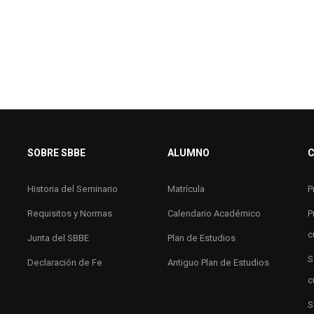
SOBRE SBBE
ALUMNO
Historia del Seminario
Matrícula
P
Requisitos y Normas
Calendario Académico
P
c
Junta del SBBE
Plan de Estudios
S
Declaración de Fe
Antiguo Plan de Estudios
c
S