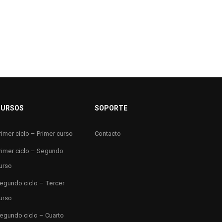
CURSOS
SOPORTE
rimer ciclo – Primer curso
Contacto
rimer ciclo – Segundo
urso
egundo ciclo – Tercer
urso
egundo ciclo – Cuarto