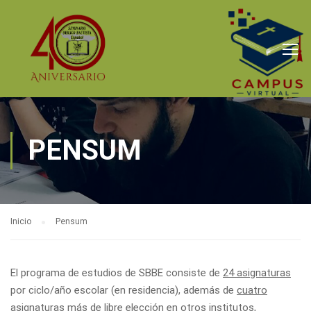
PENSUM
Inicio
Pensum
El programa de estudios de SBBE consiste de
24 asignaturas
por ciclo/año escolar (en residencia), además de
cuatro
asignaturas
más de libre elección en otros institutos,